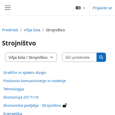
Preskoči na glavno vsebino
Prijavite se
Stransko polje
Predmeti
Višja šola
Strojništvo
Strojništvo
Išči pred
Kategorije predmetov
Išči pr
Grafični in spletni dizajn
Poslovno komuniciranje in vodenje
Tehnologija
Ekonomija 2017/18
Ekonomika podjetja - Strojništno
Energetika